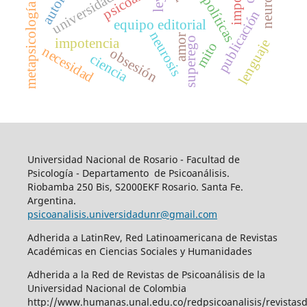
universidad
políticas
ley
metapsicología
publicación
equipo editorial
neurosis
amor
superego
impotencia
lenguaje
mito
necesidad
obsesión
ciencia
Universidad Nacional de Rosario - Facultad de
Psicología - Departamento de Psicoanálisis.
Riobamba 250 Bis, S2000EKF Rosario. Santa Fe.
Argentina.
psicoanalisis.universidadunr@gmail.com
Adherida a LatinRev, Red Latinoamericana de Revistas
Académicas en Ciencias Sociales y Humanidades
Adherida a la Red de Revistas de Psicoanálisis de la
Universidad Nacional de Colombia
http://www.humanas.unal.edu.co/redpsicoanalisis/revistas