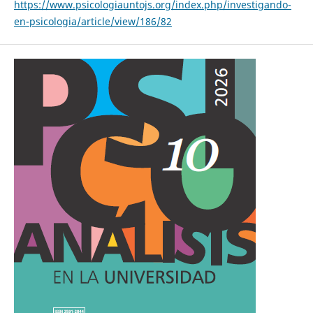
https://www.psicologiauntojs.org/index.php/investigando-
en-psicologia/article/view/186/82