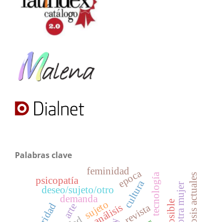
Palabras clave
feminidad
epoca
tecnología
neurosis actuales
psicopatía
cultura
otra mujer
deseo/sujeto/otro
demanda
sujeto
imposible
autoridad
arte
psicoanálisis
revista