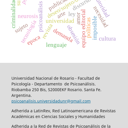
publicación
deseo/sujeto/otro
autoridad
discurso
criminalidad
psicoanálisis
necesidad
equipo editorial
arte
ley
amor
neurosis
imposible
políticas
universidad
tecnología
sujeto
revista
obsesión
demanda
epoca
cultura
lenguaje
Universidad Nacional de Rosario - Facultad de
Psicología - Departamento de Psicoanálisis.
Riobamba 250 Bis, S2000EKF Rosario. Santa Fe.
Argentina.
psicoanalisis.universidadunr@gmail.com
Adherida a LatinRev, Red Latinoamericana de Revistas
Académicas en Ciencias Sociales y Humanidades
Adherida a la Red de Revistas de Psicoanálisis de la