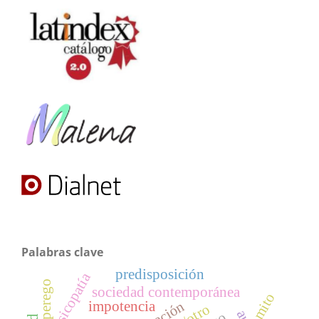
Palabras clave
predisposición
psicopatía
superego
sociedad contemporánea
mito
impotencia