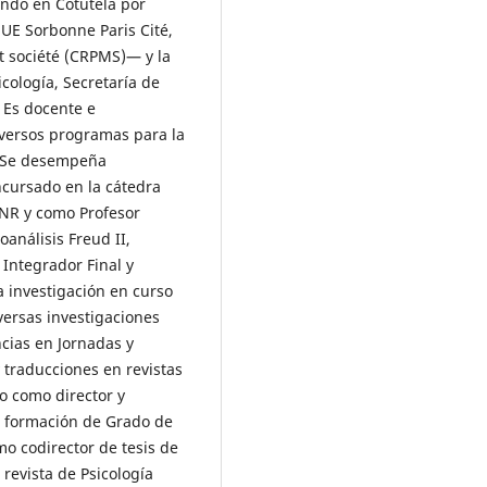
ando en Cotutela por
UE Sorbonne Paris Cité,
t société (CRPMS)— y la
cología, Secretaría de
 Es docente e
iversos programas para la
r. Se desempeña
ncursado en la cátedra
 UNR y como Profesor
oanálisis Freud II,
 Integrador Final y
a investigación en curso
versas investigaciones
cias en Jornadas y
 traducciones en revistas
o como director y
a formación de Grado de
mo codirector de tesis de
 revista de Psicología