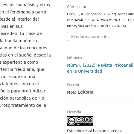
es: psicoanálisis y otros
Cómo citar
an el fenómeno a partir
Garo, S., & Carignano, B. (2022). Nota Edito
esde el interior del
PSICOANÁLISIS EN LA UNIVERSIDAD
, (6), 11–
ivas en sus
https://doi.org/10.35305/rpu.v0i6.114
 exceden. La clase de
Más formatos de cita
 la huella mnémica
alidad de los conceptos
cias en el sueño, desde la
Número
de experiencia como
Núm. 6 (2022): Revista Psicoanáli
rtencia freudiana, que
en la Universidad
o no reside en una
latentes sino en el
Sección
Bolis para profundizar
Nota Editorial
ción paradójica de “lo
uroso tratamiento de la
Licencia
Esta obra está bajo una licencia