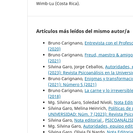
Wimb-Lu (Costa Rica).
Artículos más leídos del mismo autor/a
Bruno Carignano,
Entrevista con el Profe
(2020)
Bruno Carignano,
Freud, maestro & amig
(2021)
Silvina Garo, Jorge Ceballos,
Autoridades, 
(2023): Revista Psicoanálisis en la Univers
Bruno Carignano,
Enigmas y transformaci
(2021): Número 5 (2021)
Bruno Carignano,
La carne y lo irreversib
(2018)
Mg. Silvina Garo, Soledad Nívoli,
Nota Edit
Silvina Garo, Melina Heinrich,
Políticas de
UNIVERSIDAD: Núm. 7 (2023): Revista Psico
Silvina Garo,
Nota editorial
,
PSICOANÁLISI
Mg. Silvina Garo,
Autoridades, equipo edit
Silvina Garo, Olivia Di Nardo,
Nota Editori