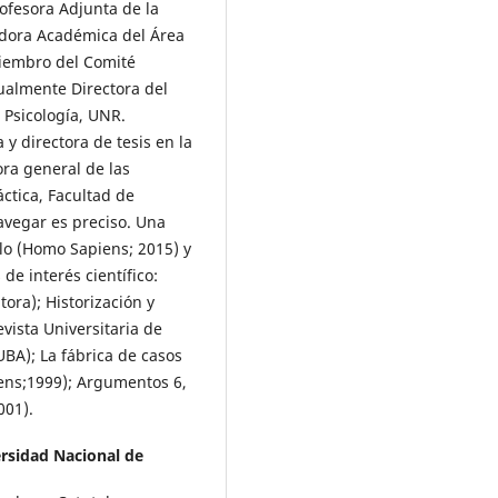
rofesora Adjunta de la
adora Académica del Área
Miembro del Comité
ualmente Directora del
 Psicología, UNR.
y directora de tesis en la
ora general de las
ctica, Facultad de
avegar es preciso. Una
elo (Homo Sapiens; 2015) y
de interés científico:
tora); Historización y
evista Universitaria de
UBA); La fábrica de casos
iens;1999); Argumentos 6,
001).
ersidad Nacional de