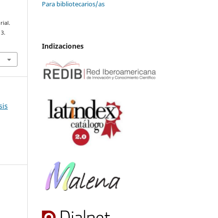
Para bibliotecarios/as
rial.
13.
Indizaciones
sis